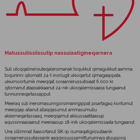
Matussutissiissutip nassuiaatigineqarnera
Suli utoqqalinersiuteqalersimanak toqukkut qimagukkuit aamma
toquninni qitornatit 24-t inorlugit ukioqartut qimagaappata,
ukiumoortumik meeqqat soraarnerussutisiaat 6.000 kr.
qitornanut ataasiakkaanut 24-nik ukioqalernissaasa tungaanut
tunniunneqartassapput.
Meeraq suli inersimasunngorsimanngippat pisartagaq kontumut
meeqqap atianut allaqqasumut ammasumullu
akilerneqartassaaq, meeqqamut akisussaatitaasup
aqussinnaasaanut meeraasup 18-inik ukioqalernissaata tungaanut.
Una sillimmat ilaasortanut SIK-ip isumaqatigiissutaanik
soraarnerussutiassanik aaqqissuussamiittunuinnaq atuuppoq.