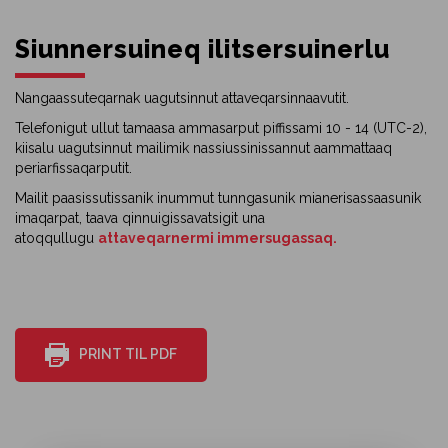
Siunnersuineq ilitsersuinerlu
Nangaassuteqarnak uagutsinnut attaveqarsinnaavutit.
Telefonigut ullut tamaasa ammasarput piffissami 10 - 14 (UTC-2),
kiisalu uagutsinnut mailimik nassiussinissannut aammattaaq
periarfissaqarputit.
Mailit paasissutissanik inummut tunngasunik mianerisassaasunik
imaqarpat, taava qinnuigissavatsigit una
atoqqullugu
attaveqarnermi immersugassaq.
PRINT TIL PDF