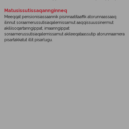
Matusissutissaqannginneq
Meeqqat pensionisiassaannik pisinnaatitaaffik atorunnaassaaq
ilinnut soraarnerussutisiaqalernissamut aaqqissuussinermut
akiliisoqartanngippat, imaanngippat
soraarnerussutisiaqalernissamut akileeqataassutip atorunnaarnera
pisartakkatut illit pisarlugu.